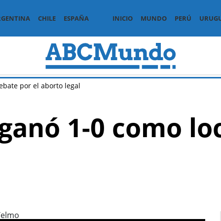
RGENTINA
CHILE
ESPAÑA
INICIO
MUNDO
PERÚ
URUG
ebate por el aborto legal
 ganó 1-0 como lo