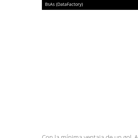
BsAs (DataFactory)
Con la mínima ventaja de un gol, A