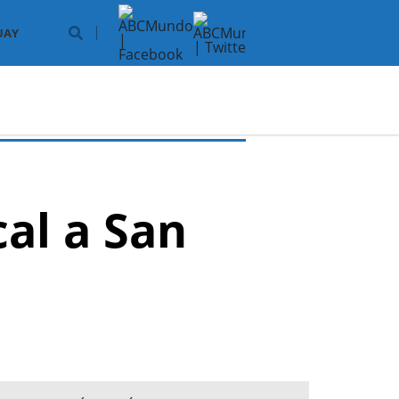
UAY
cal a San