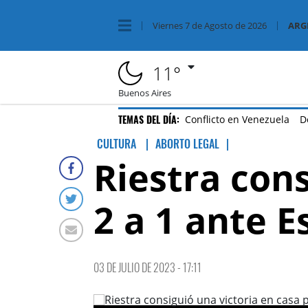
Viernes
7 de
Agosto
de 2026
ARG
11°
Buenos Aires
TEMAS DEL DÍA:
Conflicto en Venezuela
D
CULTURA
ABORTO LEGAL
|
Riestra cons
2 a 1 ante E
03 DE JULIO DE 2023 - 17:11