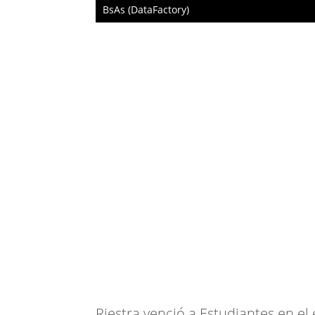
BsAs (DataFactory)
Riestra venció a Estudiantes en el