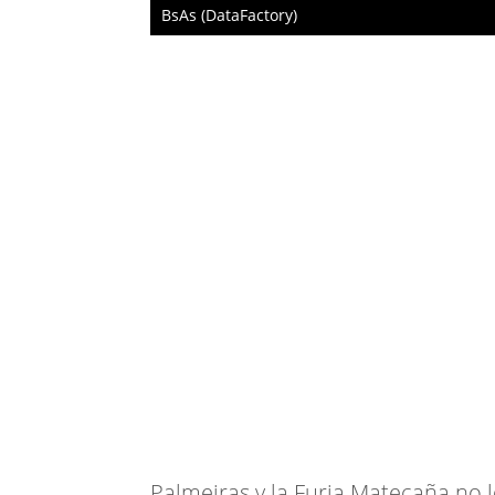
BsAs (DataFactory)
Palmeiras y la Furia Matecaña no l