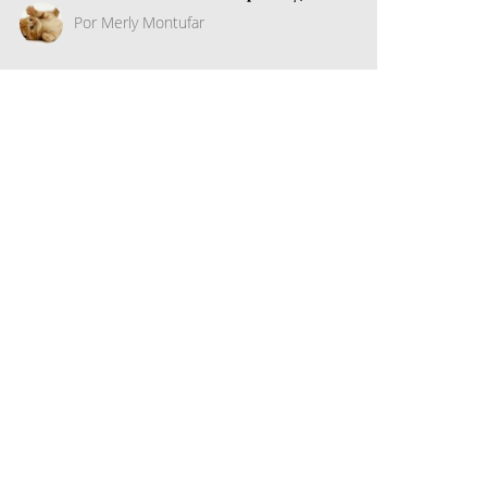
Por
Merly Montufar