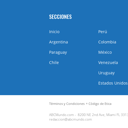
SECCIONES
Inicio
Perú
Argentina
Colombia
Paraguay
México
Chile
Venezuela
Uruguay
Estados Unidos
Términos y Condiciones
Código de Etica
ABCMundo.com -
8200 NE 2nd Ave, Miami FL 331
redaccion@abcmundo.com