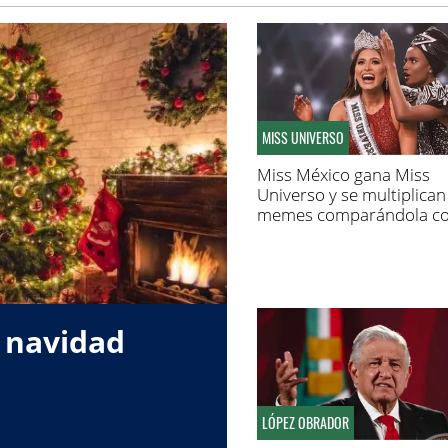
MISS UNIVERSO
Miss México gana Miss
Universo y se multiplican
memes comparándola c
Zulay
 navidad
LÓPEZ OBRADOR