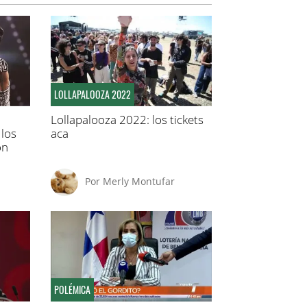
LOLLAPALOOZA 2022
Lollapalooza 2022: los tickets
 los
aca
on
Por
Merly Montufar
POLÉMICA