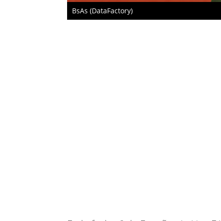
BsAs (DataFactory)