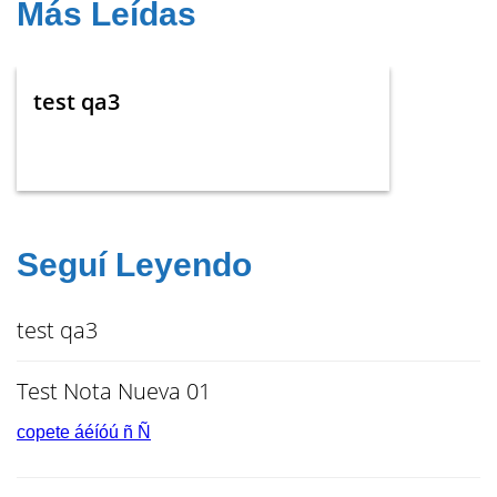
Más Leídas
test qa3
Seguí Leyendo
test qa3
Test Nota Nueva 01
copete áéíóú ñ Ñ