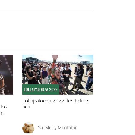
LOLLAPALOOZA 2022
Lollapalooza 2022: los tickets
 los
aca
on
Por
Merly Montufar