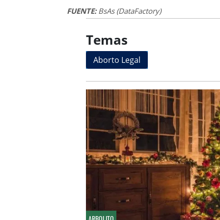
FUENTE:
BsAs (DataFactory)
Temas
Aborto Legal
ARBOLITO