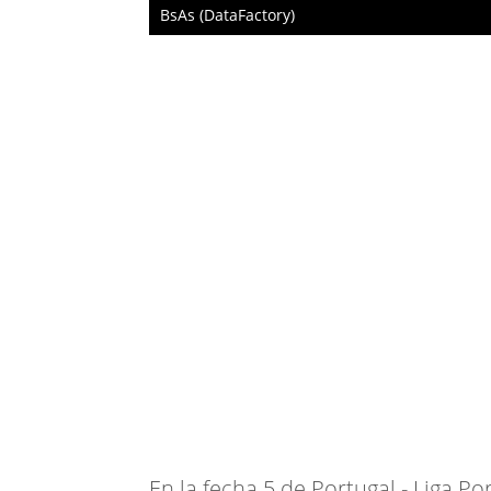
BsAs (DataFactory)
En la fecha 5 de Portugal - Liga Po