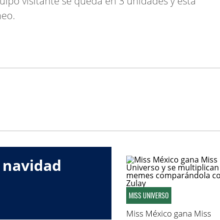
uipo visitante se queda en 3 unidades y está
neo.
 navidad
MISS UNIVERSO
Miss México gana Miss