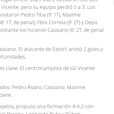
il Vicente, pero su equipo perdió 5 a 3. Los
 anotaron Pedro Tiba (9' 1T), Maxime
' 1T, de penal), Félix Correia (9' 2T) y Depú
visitante los hicieron Cassiano (6' 2T, de penal
ssiano. El atacante de Estoril anotó 2 goles y
ortunidades.
es clave. El centrocampista de Gil Vicente
ados: Pedro Álvaro, Cassiano, Maxime
Gbane.
Campelos, propuso una formación 4-4-2 con
riel Pereira, Leonardo Buta y Rúben