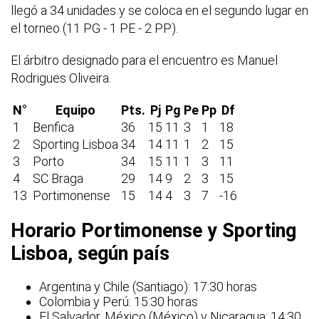
llegó a 34 unidades y se coloca en el segundo lugar en
el torneo (11 PG - 1 PE - 2 PP).
El árbitro designado para el encuentro es Manuel
Rodrigues Oliveira.
N°
Equipo
Pts.
Pj
Pg
Pe
Pp
Df
1
Benfica
36
15
11
3
1
18
2
Sporting Lisboa
34
14
11
1
2
15
3
Porto
34
15
11
1
3
11
4
SC Braga
29
14
9
2
3
15
13
Portimonense
15
14
4
3
7
-16
Horario Portimonense y Sporting
Lisboa, según país
Argentina y Chile (Santiago): 17:30 horas
Colombia y Perú: 15:30 horas
El Salvador, México (México) y Nicaragua: 14:30