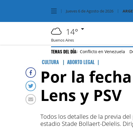
Jueves
6 de
Agosto
de 2026
ARGE
14°
Buenos Aires
TEMAS DEL DÍA:
Conflicto en Venezuela
D
CULTURA
ABORTO LEGAL
|
Por la fecha
Lens y PSV
Todos los detalles de la previa del
estadio Stade Bollaert-Delelis. Dir