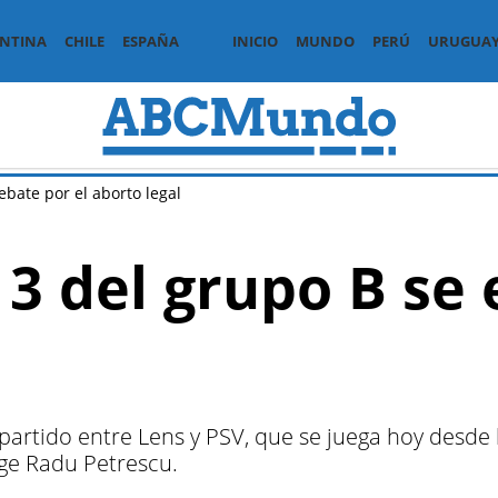
NTINA
CHILE
ESPAÑA
INICIO
MUNDO
PERÚ
URUGUA
ebate por el aborto legal
 3 del grupo B se
 partido entre Lens y PSV, que se juega hoy desde 
ige Radu Petrescu.